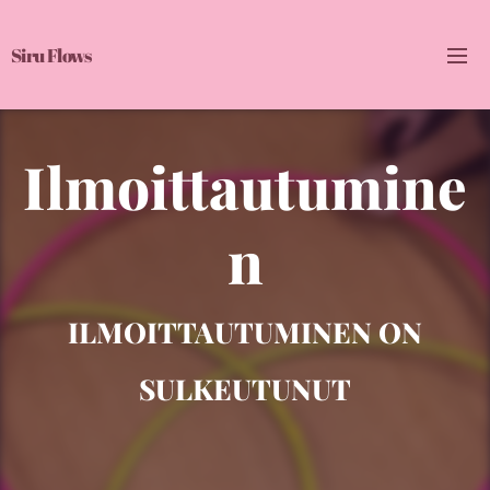
Siru Flows
Ilmoittautu
mine
n
ILMOITTAUTUMINEN ON
SULKEUTUNUT