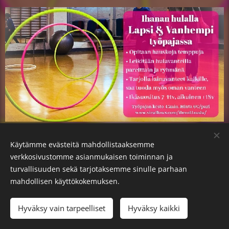
Käytämme evästeitä mahdollistaaksemme
verkkosivustomme asianmukaisen toiminnan ja
turvallisuuden sekä tarjotaksemme sinulle parhaan
mahdollisen käyttökokemuksen.
Kotisivua pyörittelee Siru Flows
Hyväksy vain tarpeelliset
Hyväksy kaikki
Luotu
Webnodella
Evästeet